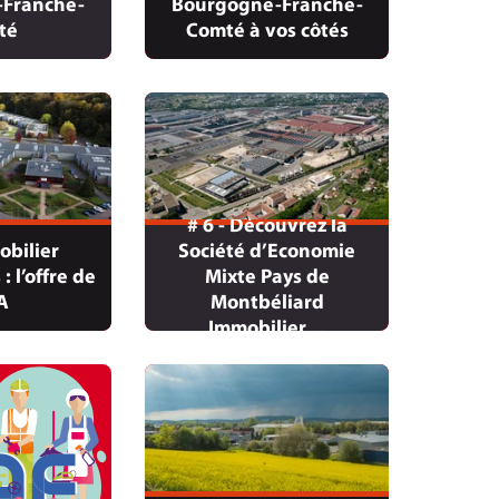
Franche-
Bourgogne-Franche-
té
Comté à vos côtés
# 6 - Découvrez la
obilier
Société d’Economie
: l’offre de
Mixte Pays de
A
Montbéliard
Immobilier…