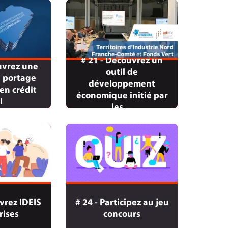
# 21 - Découvrez un
uvrez une
outil de
e portage
développement
en crédit
économique initié par
l
les…
vrez IDEIS
# 24 - Participez au jeu
rises
concours