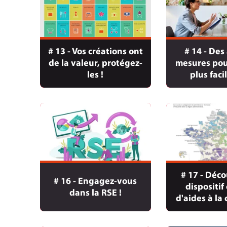
# 13 - Vos créations ont
# 14 - Des
de la valeur, protégez-
mesures pou
les !
plus fac
# 17 - Déc
# 16 - Engagez-vous
dispositif
dans la RSE !
d'aides à la