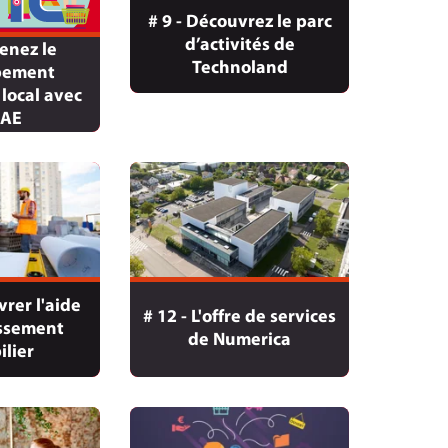
# 9 - Découvrez le parc
d’activités de
tenez le
Technoland
pement
local avec
IAE
vrer l'aide
# 12 - L'offre de services
issement
de Numerica
lier