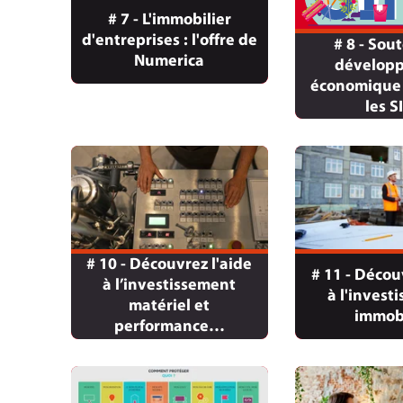
# 7 - L'immobilier
d'entreprises : l'offre de
# 8 - Sou
Numerica
dévelop
économique 
les S
# 10 - Découvrez l'aide
# 11 - Décou
à l’investissement
à l'invest
matériel et
immobi
performance…