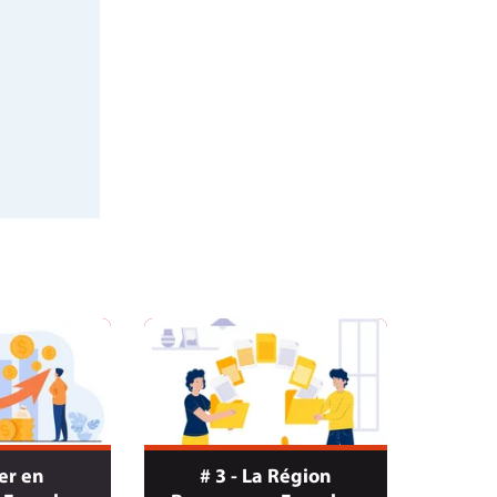
ser en
# 3 - La Région