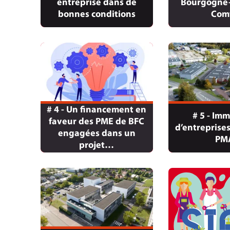
entreprise dans de
Bourgogne-
bonnes conditions
Com
# 4 - Un financement en
# 5 - Imm
faveur des PME de BFC
d’entreprises 
engagées dans un
PM
projet…