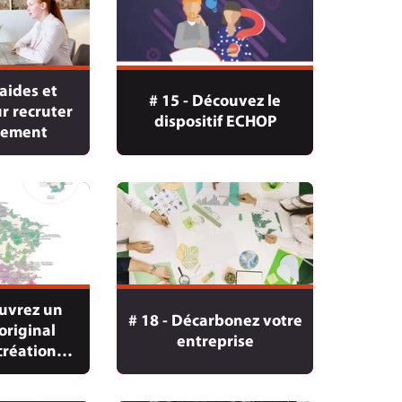
 aides et
# 15 - Découvez le
r recruter
dispositif ECHOP
ilement
ouvrez un
# 18 - Décarbonez votre
 original
entreprise
 création…