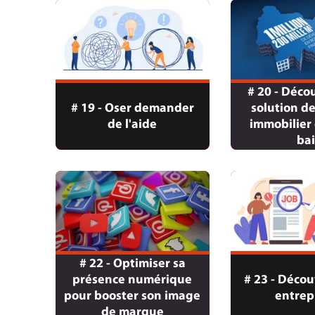
# 20 - Déco
# 19 - Oser demander
solution d
de l'aide
immobilier 
bai
# 22 - Optimiser sa
présence numérique
# 23 - Décou
pour booster son image
entrep
de marque