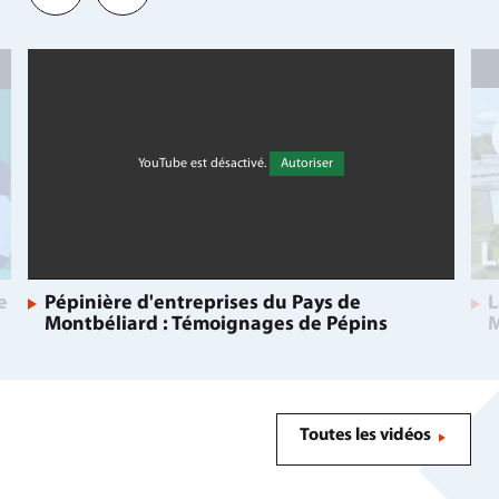
La Pé
YouTube est désactivé.
Autoriser
e
Pépinière d'entreprises du Pays de
L
Montbéliard : Témoignages de Pépins
M
Toutes les vidéos