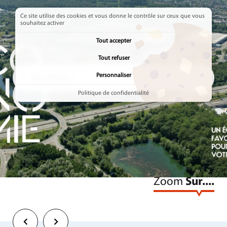
Ce site utilise des cookies et vous donne le contrôle sur ceux que vous
souhaitez activer
Tout accepter
Tout refuser
Rechercher
Rechercher
Personnaliser
Politique de confidentialité
LES PAGES LES PLUS CONSULTÉES
Zoom
Sur....
Précédent
Suivant